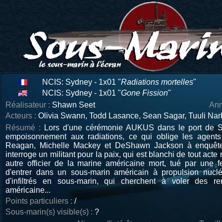
NCIS: Sydney - 1x01 "
Radiations mortelles
"
NCIS: Sydney - 1x01 "
Gone Fission
"
Réalisateur :
Shawn Seet
Ann
Acteurs :
Olivia Swann, Todd Lasance, Sean Sagar, Tuuli Nark
Résumé :
Lors d'une cérémonie AUKUS dans le port de S
empoisonnement aux radiations, ce qui oblige les agen
Reagan, Michelle Mackey et DeShawn Jackson à enquêter.
interroge un militant pour la paix, qui est blanchi de tout act
autre officier de la marine américaine mort, tué par une f
d'entrer dans un sous-marin américain à propulsion nuclé
d'infiltrés en sous-marin, qui cherchent à voler des r
américaine...
Points particuliers :
/
Sous-marin(s) visible(s) :
?