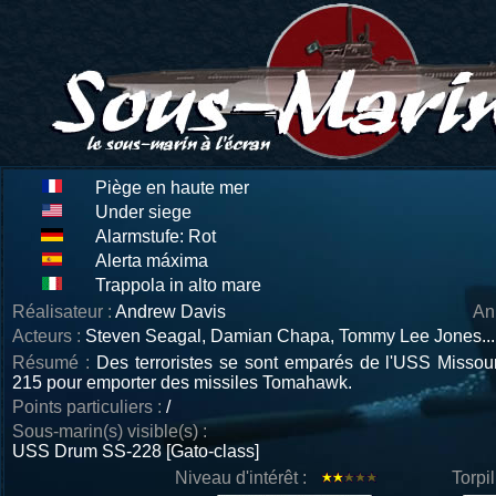
Piège en haute mer
Under siege
Alarmstufe: Rot
Alerta máxima
Trappola in alto mare
Réalisateur :
Andrew Davis
An
Acteurs :
Steven Seagal, Damian Chapa, Tommy Lee Jones...
Résumé :
Des terroristes se sont emparés de l'USS Missouri
215 pour emporter des missiles Tomahawk.
Points particuliers :
/
Sous-marin(s) visible(s) :
USS Drum SS-228 [Gato-class]
Niveau d'intérêt :
Torpi