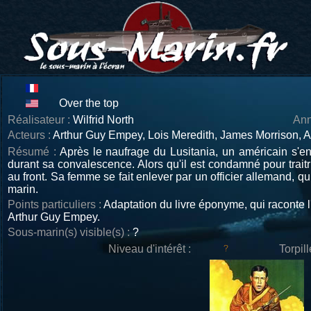
Over the top
Réalisateur :
Wilfrid North
Ann
Acteurs :
Arthur Guy Empey, Lois Meredith, James Morrison, A
Résumé :
Après le naufrage du Lusitania, un américain s'en
durant sa convalescence. Alors qu'il est condamné pour trait
au front. Sa femme se fait enlever par un officier allemand, q
marin.
Points particuliers :
Adaptation du livre éponyme, qui raconte l'
Arthur Guy Empey.
Sous-marin(s) visible(s) :
?
Niveau d'intérêt :
Torpil