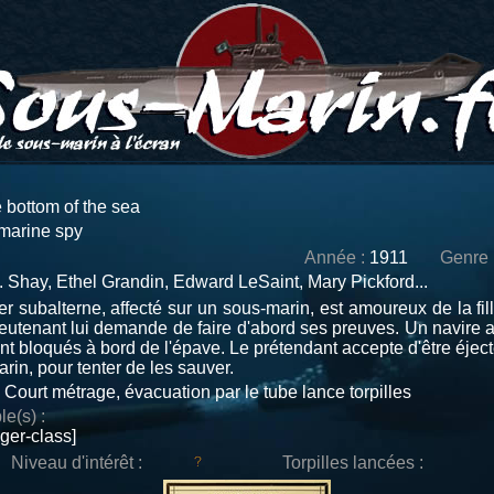
 bottom of the sea
marine spy
Année :
1911
Genre 
 Shay, Ethel Grandin, Edward LeSaint, Mary Pickford...
ier subalterne, affecté sur un sous-marin, est amoureux de la fi
ieutenant lui demande de faire d'abord ses preuves. Un navire a
ont bloqués à bord de l'épave. Le prétendant accepte d'être éject
arin, pour tenter de les sauver.
Court métrage, évacuation par le tube lance torpilles
le(s) :
ger-class]
Niveau d'intérêt :
Torpilles lancées :