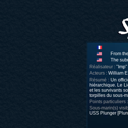
From the
The sub
Réalisateur :
"Imp"
Acteurs :
William E.
Résumé :
Un offic
hiérarchique. Le L
et les survivants s
torpilles du sous-m
Points particuliers :
Sous-marin(s) visib
USS Plunger [Plun